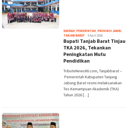
DAERAH
,
PEMERINTAH
,
PROVINSI JAMBI
,
tribute
TANJAB BARAT
9 April 2026
Bupati Tanjab Barat Tinjau
TKA 2026, Tekankan
Peningkatan Mutu
Pendidikan
TributeNews86.com, Tanjabbarat –
Pemerintah Kabupaten Tanjung
Jabung Barat resmi melaksanakan
Tes Kemampuan Akademik (TKA)
Tahun 2026 […]