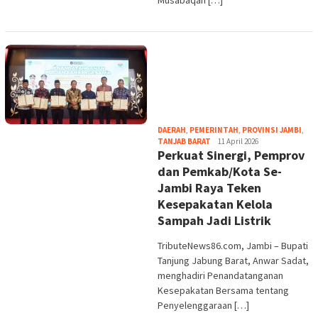
Musabaqah […]
DAERAH
,
PEMERINTAH
,
PROVINSI JAMBI
,
tribute
TANJAB BARAT
11 April 2026
Perkuat Sinergi, Pemprov
dan Pemkab/Kota Se-
Jambi Raya Teken
Kesepakatan Kelola
Sampah Jadi Listrik
TributeNews86.com, Jambi – Bupati
Tanjung Jabung Barat, Anwar Sadat,
menghadiri Penandatanganan
Kesepakatan Bersama tentang
Penyelenggaraan […]