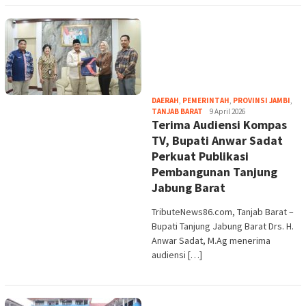
DAERAH
,
PEMERINTAH
,
PROVINSI JAMBI
,
tribute
TANJAB BARAT
9 April 2026
Terima Audiensi Kompas
TV, Bupati Anwar Sadat
Perkuat Publikasi
Pembangunan Tanjung
Jabung Barat
TributeNews86.com, Tanjab Barat –
Bupati Tanjung Jabung Barat Drs. H.
Anwar Sadat, M.Ag menerima
audiensi […]