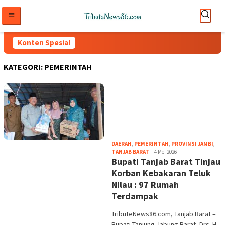
Loncat
ke
konten
Konten Spesial
KATEGORI:
PEMERINTAH
DAERAH
,
PEMERINTAH
,
PROVINSI JAMBI
,
tribute
TANJAB BARAT
4 Mei 2026
Bupati Tanjab Barat Tinjau
Korban Kebakaran Teluk
Nilau : 97 Rumah
Terdampak
​TributeNews86.com, Tanjab Barat –
Bupati Tanjung Jabung Barat, Drs. H.