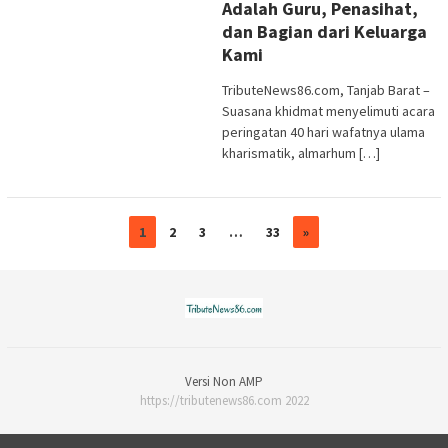
Adalah Guru, Penasihat,
dan Bagian dari Keluarga
Kami
TributeNews86.com, Tanjab Barat –
Suasana khidmat menyelimuti acara
peringatan 40 hari wafatnya ulama
kharismatik, almarhum […]
1
2
3
…
33
»
Versi Non AMP
https://tributenews86.com 2022