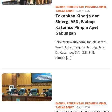
DAERAH
,
PEMERINTAH
,
PROVINSI JAMBI
,
tribute
TANJAB BARAT
6 April 2026
Tekankan Kinerja dan
Sinergi ASN, Wabup
Katamso Pimpin Apel
Gabungan
TributeNews86.com, Tanjab Barat –
‎Wakil Bupati Tanjung Jabung Barat
Dr. Katamso, S.A., S.E., M.E.
Pimpin […]
DAERAH
,
PEMERINTAH
,
PROVINSI JAMBI
,
tribute
TANJAB BARAT
6 April 2026