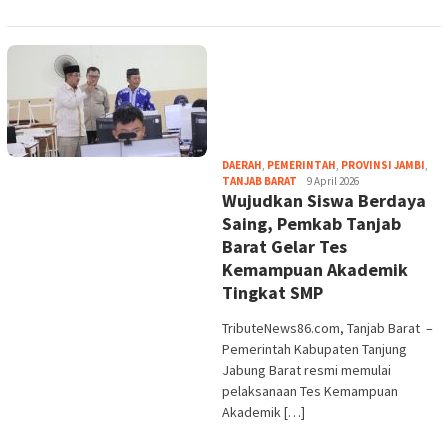
DAERAH
,
PEMERINTAH
,
PROVINSI JAMBI
,
tribute
TANJAB BARAT
9 April 2026
Wujudkan Siswa Berdaya
Saing, Pemkab Tanjab
Barat Gelar Tes
Kemampuan Akademik
Tingkat SMP
TributeNews86.com, Tanjab Barat –
Pemerintah Kabupaten Tanjung
Jabung Barat resmi memulai
pelaksanaan Tes Kemampuan
Akademik […]