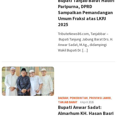
Bupati Tanjab Barat Hadiri
Paripurna, DPRD
Sampaikan Pemandangan
Umum Fraksi atas LKPJ
2025
TributeNews86.com, Tanjabbar –
Bupati Tanjung Jabung Barat Drs. H.
Anwar Sadat, M.Ag., didampingi
Wakil Bupati Dr. […]
DAERAH
,
PEMERINTAH
,
PROVINSI JAMBI
,
tribute
TANJAB BARAT
4 April 2026
Bupati Anwar Sadat:
Almarhum KH. Hasan Basri