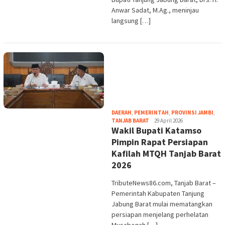
Anwar Sadat, M.Ag., meninjau
langsung […]
DAERAH
,
PEMERINTAH
,
PROVINSI JAMBI
,
tribute
TANJAB BARAT
29 April 2026
Wakil Bupati Katamso
Pimpin Rapat Persiapan
Kafilah MTQH Tanjab Barat
2026
TributeNews86.com, ​Tanjab Barat –
Pemerintah Kabupaten Tanjung
Jabung Barat mulai mematangkan
persiapan menjelang perhelatan