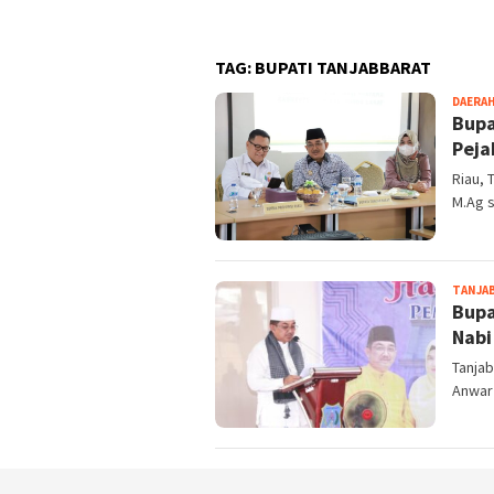
TAG:
BUPATI TANJABBARAT
DAERA
Bupa
Peja
Riau, 
M.Ag 
TANJAB
Bupa
Nab
Tanjab
Anwar