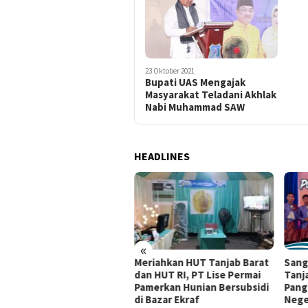
23 Oktober 2021
Bupati UAS Mengajak
Masyarakat Teladani Akhlak
Nabi Muhammad SAW
HEADLINES
«
al Spanduk “Mencari
Meriahkan HUT Tanjab Barat
Sang
dilan”, Kades Bunga
dan HUT RI, PT Lise Permai
Tanj
jung Beri Klarifikasi:
Pamerkan Hunian Bersubsidi
Pang
an Warga Desa Kami
di Bazar Ekraf
Nege