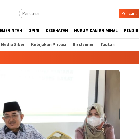
Pencaria
EMERINTAH
OPINI
KESEHATAN
HUKUM DAN KRIMINAL
PENDID
Media Siber
Kebijakan Privasi
Disclaimer
Tautan