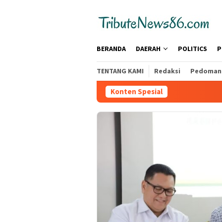
Loncat
tutup
ke
konten
BERANDA
DAERAH
POLITICS
P
TENTANG KAMI
Redaksi
Pedoman 
Konten Spesial