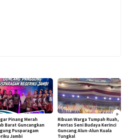
»
gar Pinang Merah
Ribuan Warga Tumpah Ruah,
Meriah
ab Barat Guncangkan
Pentas Seni Budaya Kerinci
ke-61 
gung Pusparagam
Guncang Alun-Alun Kuala
Bazar 
riku Jambi
Tungkal
2026 S