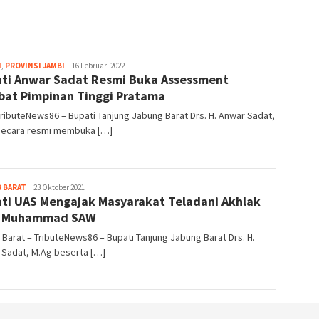
Lokal
tribute
H
,
PROVINSI JAMBI
16 Februari 2022
ti Anwar Sadat Resmi Buka Assessment
bat Pimpinan Tinggi Pratama
TributeNews86 – Bupati Tanjung Jabung Barat Drs. H. Anwar Sadat,
secara resmi membuka […]
tribute
 BARAT
23 Oktober 2021
ti UAS Mengajak Masyarakat Teladani Akhlak
i Muhammad SAW
 Barat – TributeNews86 – Bupati Tanjung Jabung Barat Drs. H.
 Sadat, M.Ag beserta […]