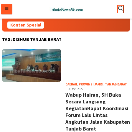
Loncat
ke
konten
Konten Spesial
TAG:
DISHUB TANJAB BARAT
tri
DAERAH
,
PROVINSI JAMBI
,
TANJAB BARAT
30 Mei 2022
Wabup Hairan, SH Buka
Secara Langsung
KegiatanRapat Koordinasi
Forum Lalu Lintas
Angkutan Jalan Kabupaten
Tanjab Barat