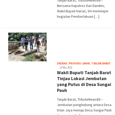
Tanjab Barat, TributeNews86 –
Bersama Kapolres Dan Dandim,
Wakil Bupati Hairan, SH memimpin
kegiatan Pemberlakuan […]
tri
DAERAH
,
PROVINSI JAMBI
,
TANJAB BARAT
23 Mei 2021
Wakil Bupati Tanjab Barat
Tinjau Lokasi Jembatan
yang Putus di Desa Sungai
Pauh
Tanjab Barat, TributeNews86 –
Jembatan penghubung antara Desa
Intan Jaya menuju Desa Sungai Pauh