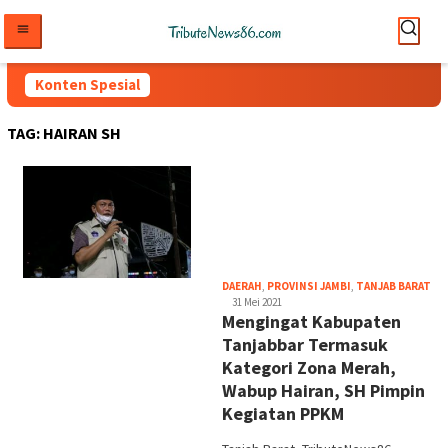
Loncat
ke
konten
Konten Spesial
TAG:
HAIRAN SH
tri
DAERAH
,
PROVINSI JAMBI
,
TANJAB BARAT
31 Mei 2021
Mengingat Kabupaten
Tanjabbar Termasuk
Kategori Zona Merah,
Wabup Hairan, SH Pimpin
Kegiatan PPKM