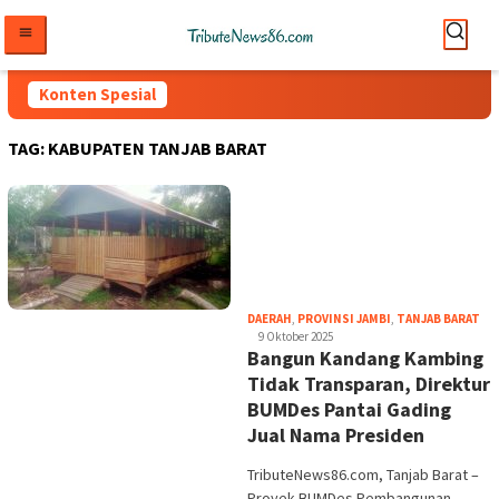
Loncat
ke
konten
Konten Spesial
TAG:
KABUPATEN TANJAB BARAT
tri
DAERAH
,
PROVINSI JAMBI
,
TANJAB BARAT
9 Oktober 2025
Bangun Kandang Kambing
Tidak Transparan, Direktur
BUMDes Pantai Gading
Jual Nama Presiden
TributeNews86.com, Tanjab Barat –
Proyek BUMDes Pembangunan