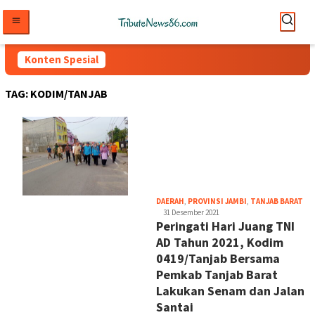
Loncat
ke
konten
Konten Spesial
TAG:
KODIM/TANJAB
tri
DAERAH
,
PROVINSI JAMBI
,
TANJAB BARAT
31 Desember 2021
Peringati Hari Juang TNI
AD Tahun 2021, Kodim
0419/Tanjab Bersama
Pemkab Tanjab Barat
Lakukan Senam dan Jalan
Santai