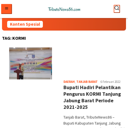
Loncat
ke
konten
Konten Spesial
TAG:
KORMI
tribute
DAERAH
,
TANJAB BARAT
6 Februari 2022
Bupati Hadiri Pelantikan
Pengurus KORMI Tanjung
Jabung Barat Periode
2021-2025
Tanjab Barat, TributeNews86 –
Bupati Kabupaten Tanjung Jabung