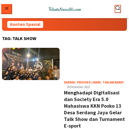
Loncat
ke
konten
Konten Spesial
TAG:
TALK SHOW
tri
DAERAH
,
PROVINSI JAMBI
,
TANJAB BARAT
20 Desember 2022
Menghadapi Digitalisasi
dan Society Era 5.0
Mahasiswa KKN Posko 13
Desa Serdang Jaya Gelar
Talk Show dan Turnament
E-sport