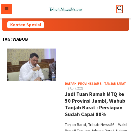
Loncat
ke
konten
Konten Spesial
TAG:
WABUB
tri
DAERAH
,
PROVINSI JAMBI
,
TANJAB BARAT
7 April 2021
Jadi Tuan Rumah MTQ ke
50 Provinsi Jambi, Wabub
Tanjab Barat : Persiapan
Sudah Capai 80%
Tanjab Barat, TributeNews86 – Wakil
Bupati Tanjung Jabung Barat, Hairan