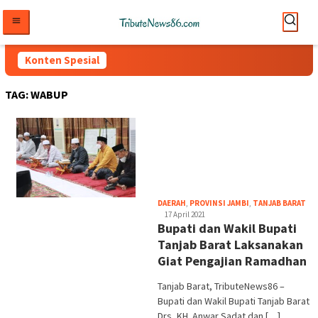
Loncat
ke
konten
Konten Spesial
TAG:
WABUP
tri
DAERAH
,
PROVINSI JAMBI
,
TANJAB BARAT
17 April 2021
Bupati dan Wakil Bupati
Tanjab Barat Laksanakan
Giat Pengajian Ramadhan
Tanjab Barat, TributeNews86 –
Bupati dan Wakil Bupati Tanjab Barat
Drs, KH. Anwar Sadat dan […]