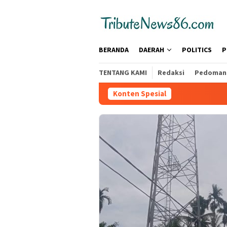
Loncat
tutup
ke
konten
BERANDA
DAERAH
POLITICS
P
TENTANG KAMI
Redaksi
Pedoman 
Konten Spesial