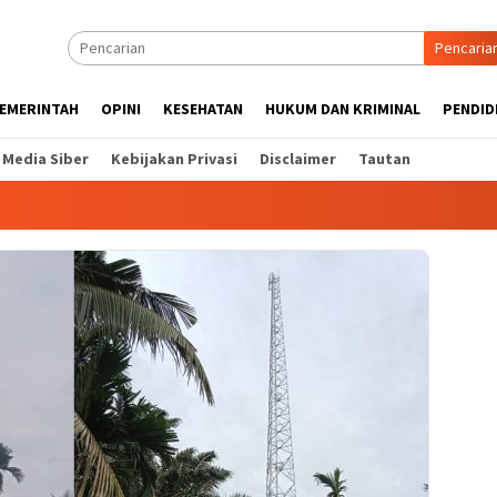
Pencaria
EMERINTAH
OPINI
KESEHATAN
HUKUM DAN KRIMINAL
PENDID
Media Siber
Kebijakan Privasi
Disclaimer
Tautan