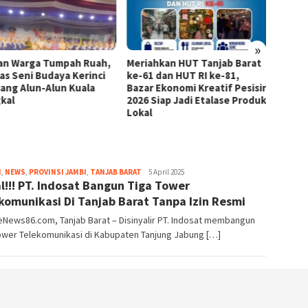
»
an Warga Tumpah Ruah,
Meriahkan HUT Tanjab Barat
Dukung
as Seni Budaya Kerinci
ke-61 dan HUT RI ke-81,
GAPEMB
ang Alun-Alun Kuala
Bazar Ekonomi Kreatif Pesisir
Ekosi
kal
2026 Siap Jadi Etalase Produk
Lokal
tribute
H
,
NEWS
,
PROVINSI JAMBI
,
TANJAB BARAT
5 April 2025
al!!! PT. Indosat Bangun Tiga Tower
komunikasi Di Tanjab Barat Tanpa Izin Resmi
eNews86.com, Tanjab Barat – Disinyalir PT. Indosat membangun
ower Telekomunikasi di Kabupaten Tanjung Jabung […]