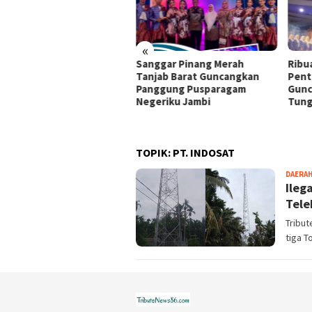
«
iahkan HUT Tanjab Barat
Sanggar Pinang Merah
Ribu
 HUT RI, PT Lise Permai
Tanjab Barat Guncangkan
Pent
erkan Hunian Bersubsidi
Panggung Pusparagam
Gunc
Bazar Ekraf
Negeriku Jambi
Tung
TOPIK:
PT. INDOSAT
DAERA
Ileg
Tele
Tribut
tiga T