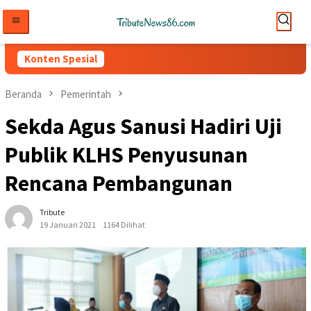
Loncat
ke
konten
Konten Spesial
Beranda
Pemerintah
Sekda Agus Sanusi Hadiri Uji
Publik KLHS Penyusunan
Rencana Pembangunan
Tribute
19 Januari 2021
1164 Dilihat