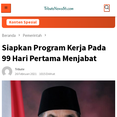
Loncat
ke
konten
Konten Spesial
Beranda
Pemerintah
Siapkan Program Kerja Pada
99 Hari Pertama Menjabat
Tribute
26 Februari 2021
1015 Dilihat