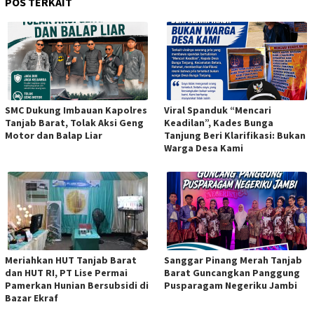
POS TERKAIT
SMC Dukung Imbauan Kapolres
Viral Spanduk “Mencari
Tanjab Barat, Tolak Aksi Geng
Keadilan”, Kades Bunga
Motor dan Balap Liar
Tanjung Beri Klarifikasi: Bukan
Warga Desa Kami
Meriahkan HUT Tanjab Barat
Sanggar Pinang Merah Tanjab
dan HUT RI, PT Lise Permai
Barat Guncangkan Panggung
Pamerkan Hunian Bersubsidi di
Pusparagam Negeriku Jambi
Bazar Ekraf