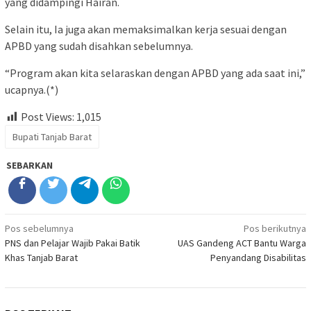
yang didampingi Hairan.
Selain itu, Ia juga akan memaksimalkan kerja sesuai dengan
APBD yang sudah disahkan sebelumnya.
“Program akan kita selaraskan dengan APBD yang
ada
saat ini,”
ucapnya.(*)
Post Views:
1,015
Bupati Tanjab Barat
SEBARKAN
Navigasi
Pos sebelumnya
Pos berikutnya
PNS dan Pelajar Wajib Pakai Batik
UAS Gandeng ACT Bantu Warga
pos
Khas Tanjab Barat
Penyandang Disabilitas