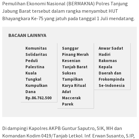
Pemulihan Ekonomi Nasional (BERMAKNA) Polres Tanjung
Jabung Barat tersebut dalam rangka menyambut HUT
Bhayangkara Ke-75 yang jatuh pada tanggal 1 Juli mendatang.
BACAAN LAINNYA
Komunitas
Sanggar
Anwar Sadat
Solidaritas
Pinang Merah
Hadiri
Peduli
Kesenian
Rakornas
Palestina
Tanjab Barat
Kepala
Kuala
Sukses
Daerah dan
Tungkal
Tampilkan
Frokompinda
Kumpulkan
Karya Ritual
Se-Indonesia
Dana
Adat
Rp.86.762.500
Maccerak
Parek
Di dampingi Kapolres AKPB Guntur Saputro, SIK, MH dan
Komandan Kodim 0419/Tanjab Letkol. Inf. Erwan Susanto, S.IP,