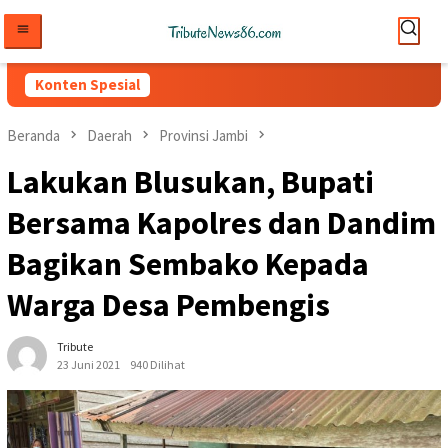
Loncat
ke
konten
Konten Spesial
Beranda
Daerah
Provinsi Jambi
Lakukan Blusukan, Bupati
Bersama Kapolres dan Dandim
Bagikan Sembako Kepada
Warga Desa Pembengis
Tribute
23 Juni 2021
940 Dilihat