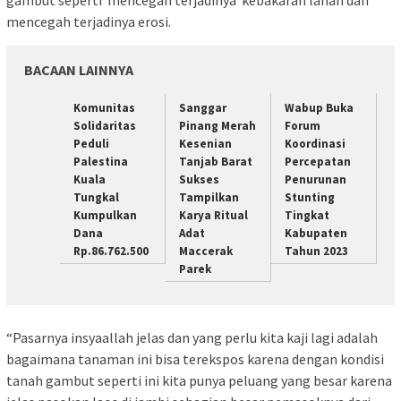
mencegah terjadinya erosi.
BACAAN LAINNYA
Komunitas
Sanggar
Wabup Buka
Solidaritas
Pinang Merah
Forum
Peduli
Kesenian
Koordinasi
Palestina
Tanjab Barat
Percepatan
Kuala
Sukses
Penurunan
Tungkal
Tampilkan
Stunting
Kumpulkan
Karya Ritual
Tingkat
Dana
Adat
Kabupaten
Rp.86.762.500
Maccerak
Tahun 2023
Parek
“Pasarnya insyaallah jelas dan yang perlu kita kaji lagi adalah
bagaimana tanaman ini bisa terekspos karena dengan kondisi
tanah gambut seperti ini kita punya peluang yang besar karena