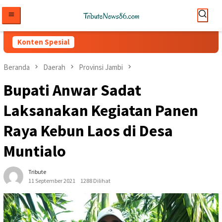
Loncat
ke
konten
Konten Spesial
Beranda
Daerah
Provinsi Jambi
Bupati Anwar Sadat
Laksanakan Kegiatan Panen
Raya Kebun Laos di Desa
Muntialo
Tribute
11 September 2021
1288 Dilihat