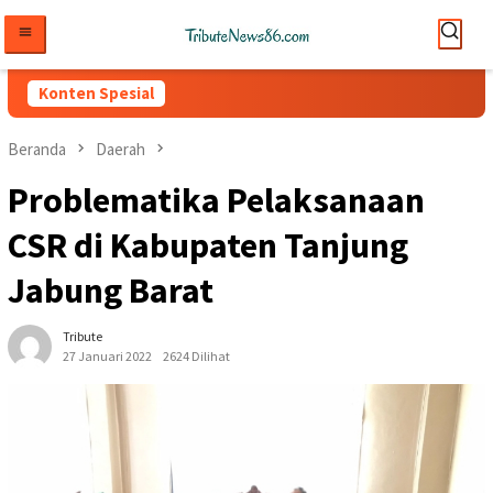
Loncat
ke
konten
Konten Spesial
Beranda
Daerah
Problematika Pelaksanaan
CSR di Kabupaten Tanjung
Jabung Barat
Tribute
27 Januari 2022
2624 Dilihat