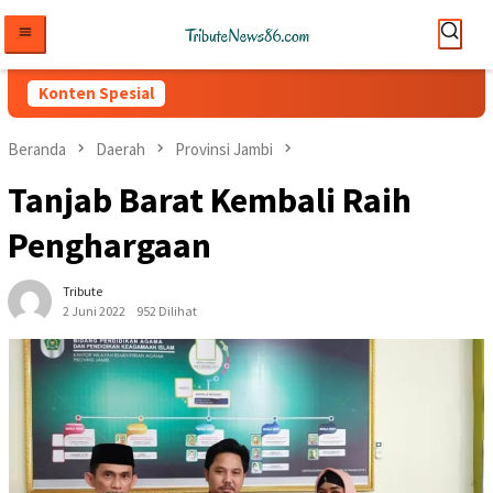
Loncat
ke
konten
Konten Spesial
Beranda
Daerah
Provinsi Jambi
Tanjab Barat Kembali Raih
Penghargaan
Tribute
2 Juni 2022
952 Dilihat