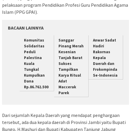
pelaksaan program Pendidikan Profesi Guru Pendidikan Agama
Islam (PPG GPAI).
BACAAN LAINNYA
Komunitas
Sanggar
Anwar Sadat
Solidaritas
Pinang Merah
Hadiri
Peduli
Kesenian
Rakornas
Palestina
Tanjab Barat
Kepala
Kuala
Sukses
Daerah dan
Tungkal
Tampilkan
Frokompinda
Kumpulkan
Karya Ritual
Se-Indonesia
Dana
Adat
Rp.86.762.500
Maccerak
Parek
Dari sejumlah Kepala Daerah yang mendapat penghargaan
tersebut, ada dua kepala daerah di Provinsi Jambi yaitu Bupati
Bungo, H.Mashuri dan Bupati Kabupaten Tanjung Jabung