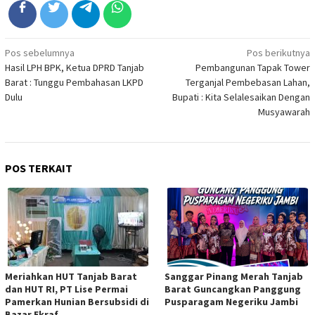
Navigasi
Pos sebelumnya
Pos berikutnya
Hasil LPH BPK, Ketua DPRD Tanjab
Pembangunan Tapak Tower
pos
Barat : Tunggu Pembahasan LKPD
Terganjal Pembebasan Lahan,
Dulu
Bupati : Kita Selalesaikan Dengan
Musyawarah
POS TERKAIT
Meriahkan HUT Tanjab Barat
Sanggar Pinang Merah Tanjab
dan HUT RI, PT Lise Permai
Barat Guncangkan Panggung
Pamerkan Hunian Bersubsidi di
Pusparagam Negeriku Jambi
Bazar Ekraf