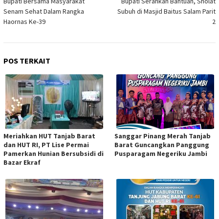
Bupati Bersama Masyarakat
Bupati Serahkan Bantuan, Sholat
pos
Senam Sehat Dalam Rangka
Subuh di Masjid Baitus Salam Parit
Haornas Ke-39
2
POS TERKAIT
Meriahkan HUT Tanjab Barat
Sanggar Pinang Merah Tanjab
dan HUT RI, PT Lise Permai
Barat Guncangkan Panggung
Pamerkan Hunian Bersubsidi di
Pusparagam Negeriku Jambi
Bazar Ekraf