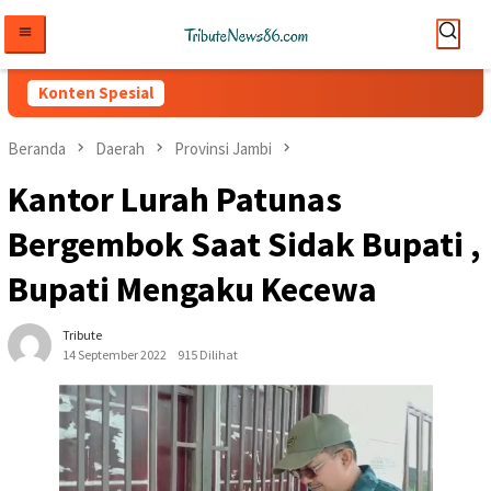
Loncat
ke
konten
Konten Spesial
Beranda
Daerah
Provinsi Jambi
Kantor Lurah Patunas
Bergembok Saat Sidak Bupati ,
Bupati Mengaku Kecewa
Tribute
14 September 2022
915 Dilihat