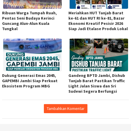
Ribuan Warga Tumpah Ruah,
Meriahkan HUT Tanjab Barat
Pentas Seni Budaya Kerinci
ke-61 dan HUT RI ke-81, Bazar
Guncang Alun-Alun Kuala
Ekonomi Kreatif Pesisir 2026
Tungkal
Siap Jadi Etalase Produk Lokal
Dukung Generasi Emas 2045,
Gandeng BPTD Jambi, Dishub
GAPEMBI Jambi Siap Perkuat
Tanjab Barat Pastikan Traffic
Ekosistem Program MBG
Light Jalan Siswa dan Sri
Sudewi Segera Berfungsi
Tambahkan Komentar