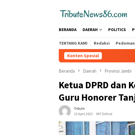
Loncat
tutup
ke
konten
BERANDA
DAERAH
POLITICS
P
TENTANG KAMI
Redaksi
Pedoman 
Konten Spesial
Beranda
Daerah
Provinsi Jambi
Ketua DPRD dan K
Guru Honorer Tan
Tribute
13 April 2023
947 Dilihat