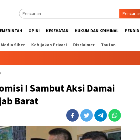
Pencaria
EMERINTAH
OPINI
KESEHATAN
HUKUM DAN KRIMINAL
PENDID
Media Siber
Kebijakan Privasi
Disclaimer
Tautan
omisi I Sambut Aksi Damai
jab Barat