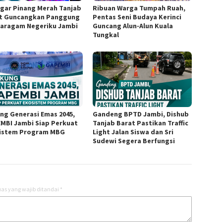
gar Pinang Merah Tanjab
Ribuan Warga Tumpah Ruah,
t Guncangkan Panggung
Pentas Seni Budaya Kerinci
aragam Negeriku Jambi
Guncang Alun-Alun Kuala
Tungkal
ng Generasi Emas 2045,
Gandeng BPTD Jambi, Dishub
MBI Jambi Siap Perkuat
Tanjab Barat Pastikan Traffic
istem Program MBG
Light Jalan Siswa dan Sri
Sudewi Segera Berfungsi
as yang wajib ditandai
*