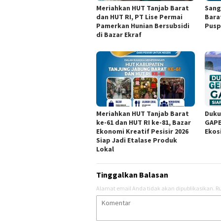
Meriahkan HUT Tanjab Barat
Sang
dan HUT RI, PT Lise Permai
Bara
Pamerkan Hunian Bersubsidi
Pusp
di Bazar Ekraf
Meriahkan HUT Tanjab Barat
Duku
ke-61 dan HUT RI ke-81, Bazar
GAPE
Ekonomi Kreatif Pesisir 2026
Ekos
Siap Jadi Etalase Produk
Lokal
Tinggalkan Balasan
Alamat email Anda tidak akan dipublikasikan.
Ru