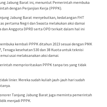
ung Jabung Barat ini, menuntut Pemerintah membuka
tah dengan Perjanjian Kerja (PPPK).
anjung Jabung Barat menyebutkan, kedatangan FHT
tas pertama Negri dan Swasta melakukan aksi damai
 dan Anggota DPRD serta OPD terkait dalam hal ini
embuka kembali PPPK ditahun 2023 sesuai dengan PMK
37, Tenaga kesehatan 530 dan 38 Kuota untuk teknisi
itemui usai melaksanakan aksi damai.
emerintah memprioritaskan PPPK tanpa tes yang tidak
dak linier. Mereka sudah kuliah jauh-jauh hari sudah
atanya.
onorer Tanjung Jabung Barat juga meminta pemerintah
dik menjadi PPPK.