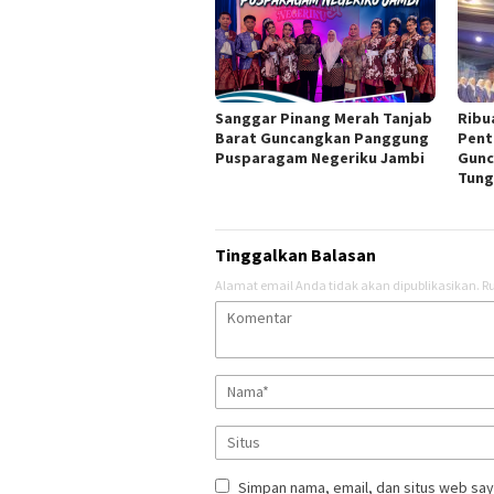
Sanggar Pinang Merah Tanjab
Ribu
Barat Guncangkan Panggung
Pent
Pusparagam Negeriku Jambi
Gunc
Tung
Tinggalkan Balasan
Alamat email Anda tidak akan dipublikasikan.
Ru
Simpan nama, email, dan situs web say