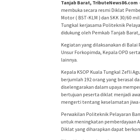
Tanjab Barat, TributeNews86.com
–
membuka secara resmi Diklat Pember
Motor ( BST-KLM ) dan SKK 30/60 mil
Tungkal kerjasama Politeknik Pelay
didukung oleh Pemkab Tanjab Barat, 
Kegiatan yang dilaksanakan di Balai 
Unsur Forkopimda, Kepala OPD serta
lainnya.
Kepala KSOP Kuala Tungkal Zefli Ag
berjumlah 192 orang yang berasal dar
diselengarakan dalam upaya memper
bertujuan peserta diklat menjadi aw
mengerti tentang keselamatan jiwa d
Perwakilan Politeknik Pelayaran Ban
untuk meningkatan pemberdayaan A
Diklat yang diharapkan dapat berkon