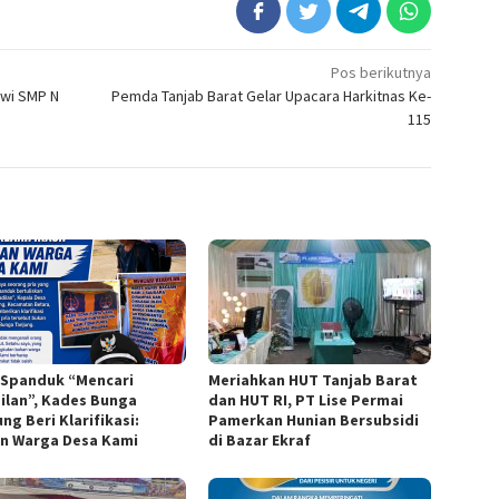
Pos berikutnya
swi SMP N
Pemda Tanjab Barat Gelar Upacara Harkitnas Ke-
115
l Spanduk “Mencari
Meriahkan HUT Tanjab Barat
ilan”, Kades Bunga
dan HUT RI, PT Lise Permai
ng Beri Klarifikasi:
Pamerkan Hunian Bersubsidi
n Warga Desa Kami
di Bazar Ekraf