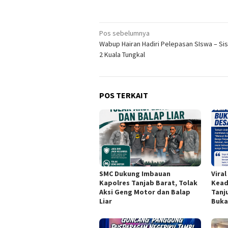
Navigasi
Pos sebelumnya
Wabup Hairan Hadiri Pelepasan SIswa – Si
pos
2 Kuala Tungkal
POS TERKAIT
SMC Dukung Imbauan
Vira
Kapolres Tanjab Barat, Tolak
Kead
Aksi Geng Motor dan Balap
Tanju
Liar
Buka