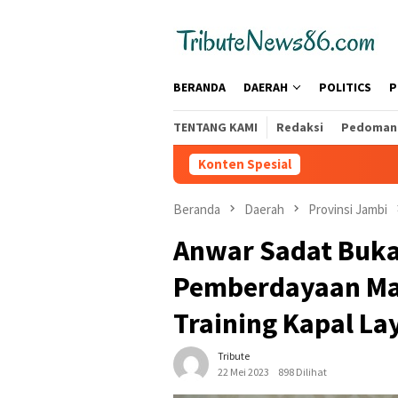
Loncat
tutup
ke
konten
BERANDA
DAERAH
POLITICS
P
TENTANG KAMI
Redaksi
Pedoman 
Konten Spesial
Beranda
Daerah
Provinsi Jambi
Anwar Sadat Buka
Pemberdayaan Mas
Training Kapal La
Tribute
22 Mei 2023
898 Dilihat