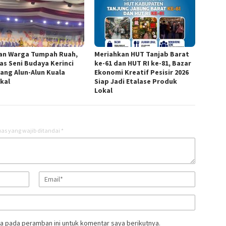
an Warga Tumpah Ruah,
Meriahkan HUT Tanjab Barat
as Seni Budaya Kerinci
ke-61 dan HUT RI ke-81, Bazar
ang Alun-Alun Kuala
Ekonomi Kreatif Pesisir 2026
kal
Siap Jadi Etalase Produk
Lokal
as yang wajib ditandai
*
a pada peramban ini untuk komentar saya berikutnya.