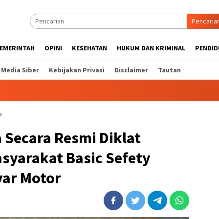
Pencaria
EMERINTAH
OPINI
KESEHATAN
HUKUM DAN KRIMINAL
PENDID
Media Siber
Kebijakan Privasi
Disclaimer
Tautan
 Secara Resmi Diklat
yarakat Basic Sefety
yar Motor