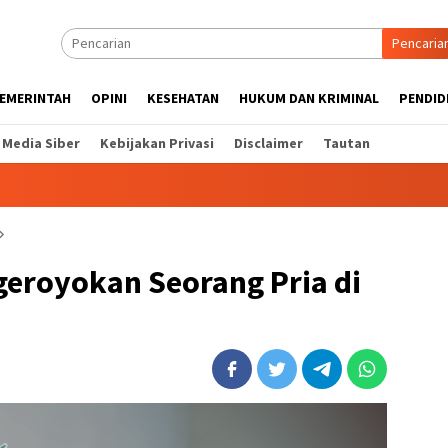
Pencaria
EMERINTAH
OPINI
KESEHATAN
HUKUM DAN KRIMINAL
PENDID
Media Siber
Kebijakan Privasi
Disclaimer
Tautan
ngeroyokan Seorang Pria di