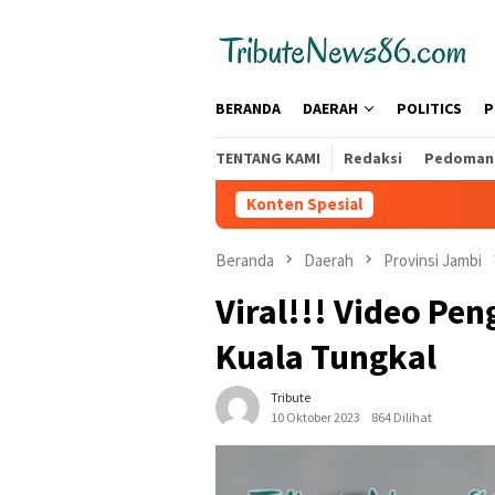
Loncat
tutup
ke
konten
BERANDA
DAERAH
POLITICS
P
TENTANG KAMI
Redaksi
Pedoman 
Konten Spesial
Beranda
Daerah
Provinsi Jambi
Viral!!! Video Pe
Kuala Tungkal
Tribute
10 Oktober 2023
864 Dilihat