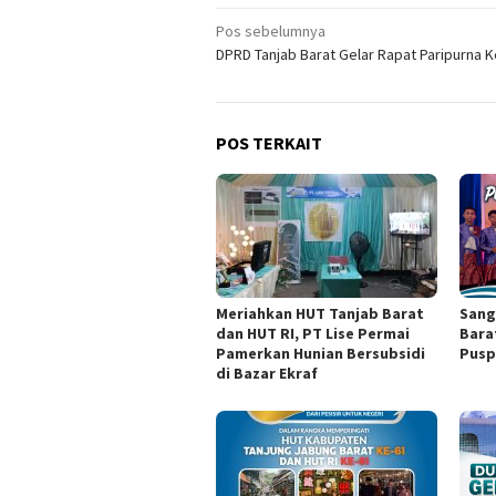
Navigasi
Pos sebelumnya
DPRD Tanjab Barat Gelar Rapat Paripurna 
pos
POS TERKAIT
Meriahkan HUT Tanjab Barat
Sang
dan HUT RI, PT Lise Permai
Bara
Pamerkan Hunian Bersubsidi
Pusp
di Bazar Ekraf