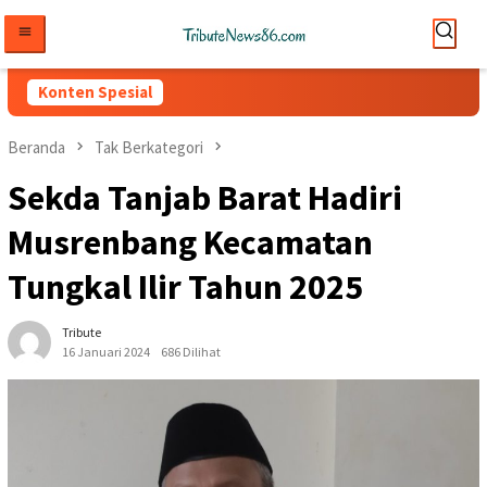
Loncat
ke
konten
Konten Spesial
Beranda
Tak Berkategori
Sekda Tanjab Barat Hadiri
Musrenbang Kecamatan
Tungkal Ilir Tahun 2025
Tribute
16 Januari 2024
686 Dilihat