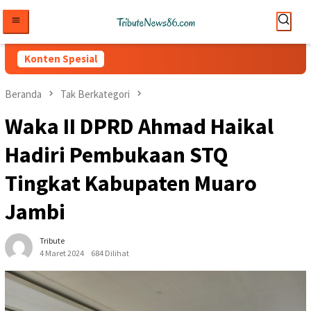
Loncat
ke
konten
Konten Spesial
Beranda
Tak Berkategori
Waka II DPRD Ahmad Haikal
Hadiri Pembukaan STQ
Tingkat Kabupaten Muaro
Jambi
Tribute
4 Maret 2024
684 Dilihat