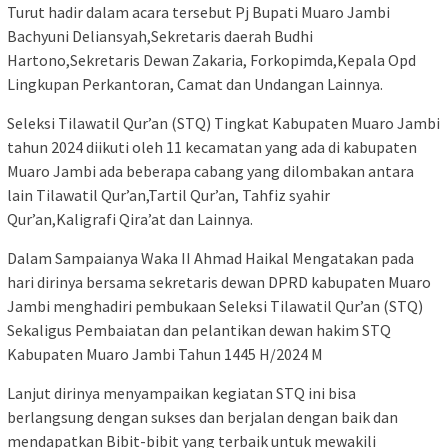
Turut hadir dalam acara tersebut Pj Bupati Muaro Jambi
Bachyuni Deliansyah,Sekretaris daerah Budhi
Hartono,Sekretaris Dewan Zakaria, Forkopimda,Kepala Opd
Lingkupan Perkantoran, Camat dan Undangan Lainnya.
Seleksi Tilawatil Qur’an (STQ) Tingkat Kabupaten Muaro Jambi
tahun 2024 diikuti oleh 11 kecamatan yang ada di kabupaten
Muaro Jambi ada beberapa cabang yang dilombakan antara
lain Tilawatil Qur’an,Tartil Qur’an, Tahfiz syahir
Qur’an,Kaligrafi Qira’at dan Lainnya.
Dalam Sampaianya Waka II Ahmad Haikal Mengatakan pada
hari dirinya bersama sekretaris dewan DPRD kabupaten Muaro
Jambi menghadiri pembukaan Seleksi Tilawatil Qur’an (STQ)
Sekaligus Pembaiatan dan pelantikan dewan hakim STQ
Kabupaten Muaro Jambi Tahun 1445 H/2024 M
Lanjut dirinya menyampaikan kegiatan STQ ini bisa
berlangsung dengan sukses dan berjalan dengan baik dan
mendapatkan Bibit-bibit yang terbaik untuk mewakili