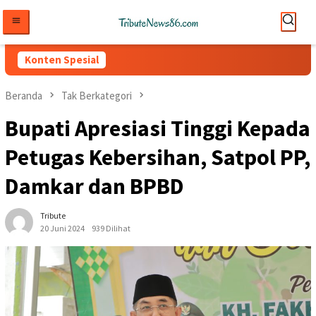
Loncat
ke
konten
Konten Spesial
Beranda
Tak Berkategori
Bupati Apresiasi Tinggi Kepada
Petugas Kebersihan, Satpol PP,
Damkar dan BPBD
Tribute
20 Juni 2024
939 Dilihat