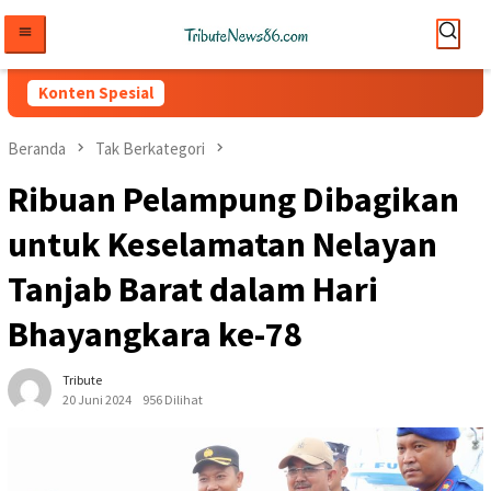
Loncat
ke
konten
Konten Spesial
Beranda
Tak Berkategori
Ribuan Pelampung Dibagikan
untuk Keselamatan Nelayan
Tanjab Barat dalam Hari
Bhayangkara ke-78
Tribute
20 Juni 2024
956 Dilihat