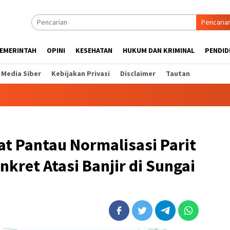
Pencaria
EMERINTAH
OPINI
KESEHATAN
HUKUM DAN KRIMINAL
PENDID
Media Siber
Kebijakan Privasi
Disclaimer
Tautan
at Pantau Normalisasi Parit
nkret Atasi Banjir di Sungai