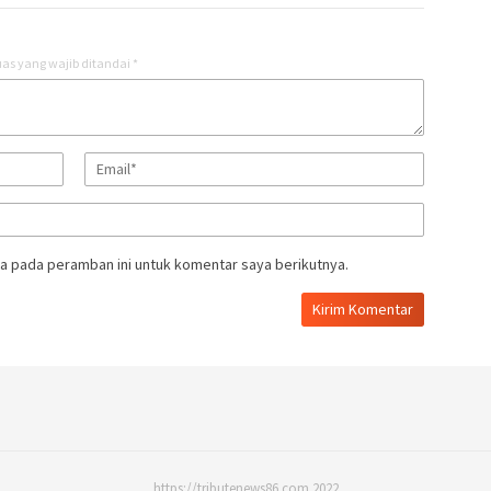
as yang wajib ditandai
*
a pada peramban ini untuk komentar saya berikutnya.
https://tributenews86.com 2022