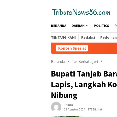
Loncat
tutup
ke
konten
BERANDA
DAERAH
POLITICS
P
TENTANG KAMI
Redaksi
Pedoman 
Konten Spesial
Beranda
Tak Berkategori
Bupati Tanjab Bar
Lapis, Langkah Ko
Nibung
Tribute
29 Agustus 2024
977 Dilihat