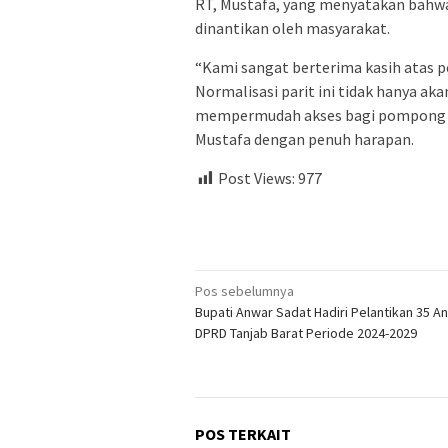
RT, Mustafa, yang menyatakan bahwa 
dinantikan oleh masyarakat.
“Kami sangat berterima kasih atas p
Normalisasi parit ini tidak hanya a
mempermudah akses bagi pompong y
Mustafa dengan penuh harapan.
Post Views:
977
Navigasi
Pos sebelumnya
Bupati Anwar Sadat Hadiri Pelantikan 35 A
pos
DPRD Tanjab Barat Periode 2024-2029
POS TERKAIT