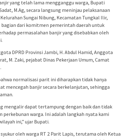
anjir yang telah lama mengganggu warga, Bupati
 Sadat, M.Ag, secara langsung meninjau pelaksanaan
s, Kelurahan Sungai Nibung, Kecamatan Tungkal Ilir,
an bagian dari komitmen pemerintah daerah untuk
erhadap permasalahan banjir yang disebabkan oleh
i.
nggota DPRD Provinsi Jambi, H. Abdul Hamid, Anggota
at, M. Zaki, pejabat Dinas Pekerjaan Umum, Camat
.
hwa normalisasi parit ini diharapkan tidak hanya
pat mencegah banjir secara berkelanjutan, sehingga
 aman.
ang mengalir dapat tertampung dengan baik dan tidak
n perkebunan warga. Ini adalah langkah nyata kami
layah ini,” ujar Bupati.
syukur oleh warga RT 2 Parit Lapis, terutama oleh Ketua