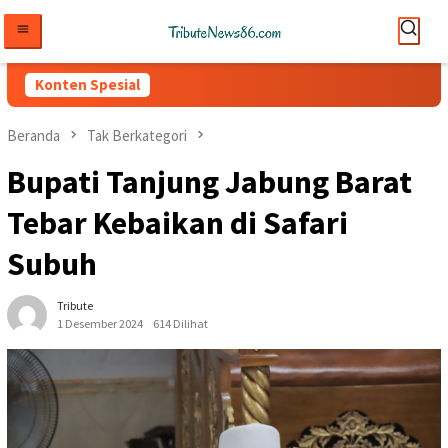
Loncat
ke
konten
Konten Spesial
Beranda
Tak Berkategori
Bupati Tanjung Jabung Barat
Tebar Kebaikan di Safari
Subuh
Tribute
1 Desember 2024
614 Dilihat