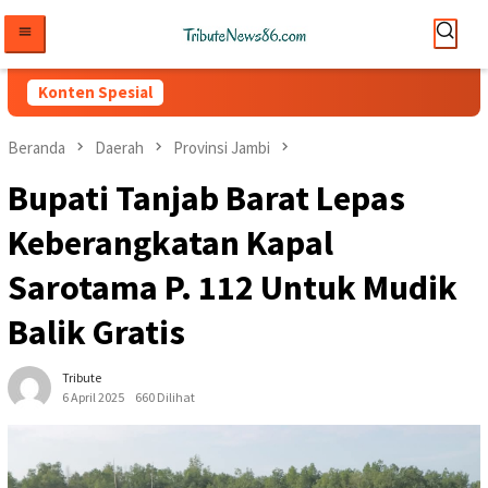
Loncat
ke
konten
Konten Spesial
Beranda
Daerah
Provinsi Jambi
Bupati Tanjab Barat Lepas
Keberangkatan Kapal
Sarotama P. 112 Untuk Mudik
Balik Gratis
Tribute
6 April 2025
660 Dilihat