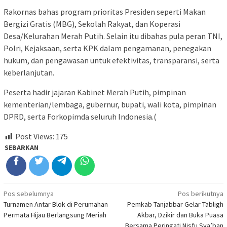
Rakornas bahas program prioritas Presiden seperti Makan
Bergizi Gratis (MBG), Sekolah Rakyat, dan Koperasi
Desa/Kelurahan Merah Putih. Selain itu dibahas pula peran TNI,
Polri, Kejaksaan, serta KPK dalam pengamanan, penegakan
hukum, dan pengawasan untuk efektivitas, transparansi, serta
keberlanjutan.
Peserta hadir jajaran Kabinet Merah Putih, pimpinan
kementerian/lembaga, gubernur, bupati, wali kota, pimpinan
DPRD, serta Forkopimda seluruh Indonesia.(
Post Views:
175
SEBARKAN
Navigasi
Pos sebelumnya
Pos berikutnya
Turnamen Antar Blok di Perumahan
Pemkab Tanjabbar Gelar Tabligh
pos
Permata Hijau Berlangsung Meriah
Akbar, Dzikir dan Buka Puasa
Bersama Peringati Nisfu Sya’ban