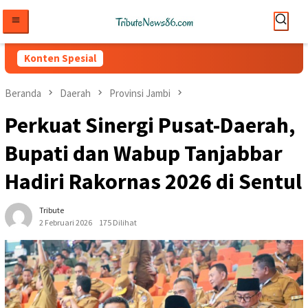
Loncat
ke
konten
Konten Spesial
Beranda
Daerah
Provinsi Jambi
Perkuat Sinergi Pusat-Daerah,
Bupati dan Wabup Tanjabbar
Hadiri Rakornas 2026 di Sentul
Tribute
2 Februari 2026
175 Dilihat