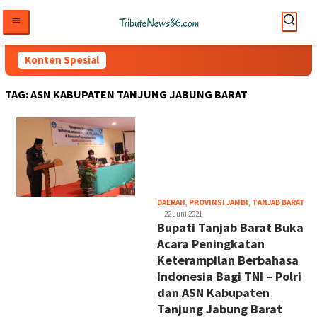
Loncat
ke
konten
Konten Spesial
TAG:
ASN KABUPATEN TANJUNG JABUNG BARAT
tri
DAERAH
,
PROVINSI JAMBI
,
TANJAB BARAT
22 Juni 2021
Bupati Tanjab Barat Buka
Acara Peningkatan
Keterampilan Berbahasa
Indonesia Bagi TNI – Polri
dan ASN Kabupaten
Tanjung Jabung Barat