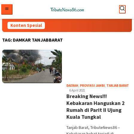
Loncat
ke
konten
Konten Spesial
TAG:
DAMKAR TANJABBARAT
tri
DAERAH
,
PROVINSI JAMBI
,
TANJAB BARAT
6 April 2021
Breaking News!!!
Kebakaran Hanguskan 2
Rumah di Parit II Ujung
Kuala Tungkal
Tanjab Barat, TributeNews86 –
Kebakaran hebat terjadi di