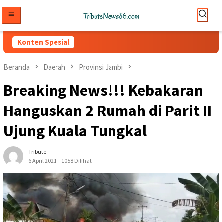
Loncat
ke
konten
Konten Spesial
Beranda
Daerah
Provinsi Jambi
Breaking News!!! Kebakaran
Hanguskan 2 Rumah di Parit II
Ujung Kuala Tungkal
Tribute
6 April 2021
1058 Dilihat