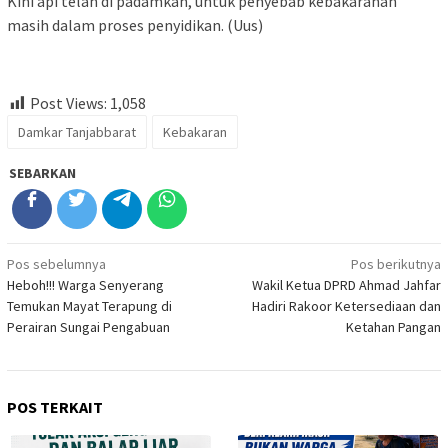
Kini api telah di padamkan, untuk penyebab kebakaranan
masih dalam proses penyidikan. (Uus)
Post Views:
1,058
Damkar Tanjabbarat
Kebakaran
SEBARKAN
Navigasi
Pos sebelumnya
Pos berikutnya
Heboh!!! Warga Senyerang
Wakil Ketua DPRD Ahmad Jahfar
pos
Temukan Mayat Terapung di
Hadiri Rakoor Ketersediaan dan
Perairan Sungai Pengabuan
Ketahan Pangan
POS TERKAIT