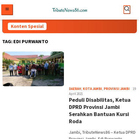
Loncat
ke
konten
Konten Spesial
TAG:
EDI PURWANTO
tribut
DAERAH
,
KOTA JAMBI
,
PROVINSI JAMBI
19
April 2021
Peduli Disabilitas, Ketua
DPRD Provinsi Jambi
Serahkan Bantuan Kursi
Roda
Jambi, TributeNews86 – Ketua DPRD
Provinsi Jambi, Edi Purwanto