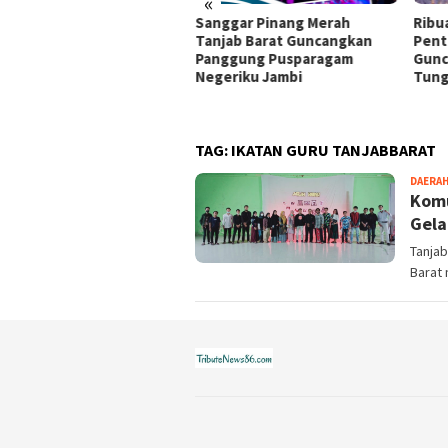
«
iahkan HUT Tanjab Barat
Sanggar Pinang Merah
Ribu
 HUT RI, PT Lise Permai
Tanjab Barat Guncangkan
Pent
erkan Hunian Bersubsidi
Panggung Pusparagam
Gunc
Bazar Ekraf
Negeriku Jambi
Tung
TAG:
IKATAN GURU TANJABBARAT
DAERA
Komu
Gela
Tanjab
Barat