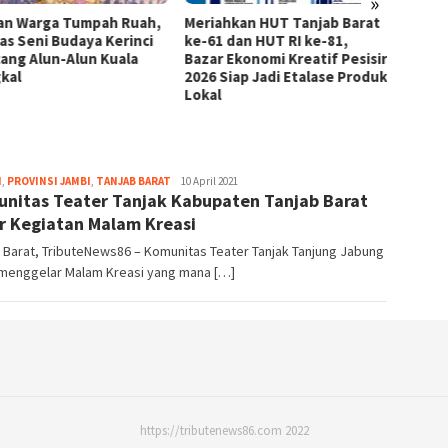
»
an Warga Tumpah Ruah,
Meriahkan HUT Tanjab Barat
Dukung
as Seni Budaya Kerinci
ke-61 dan HUT RI ke-81,
GAPEMB
ang Alun-Alun Kuala
Bazar Ekonomi Kreatif Pesisir
Ekosi
kal
2026 Siap Jadi Etalase Produk
Lokal
tribute
H
,
PROVINSI JAMBI
,
TANJAB BARAT
10 April 2021
nitas Teater Tanjak Kabupaten Tanjab Barat
r Kegiatan Malam Kreasi
 Barat, TributeNews86 – Komunitas Teater Tanjak Tanjung Jabung
 menggelar Malam Kreasi yang mana […]
https://tributenews86.com 2022