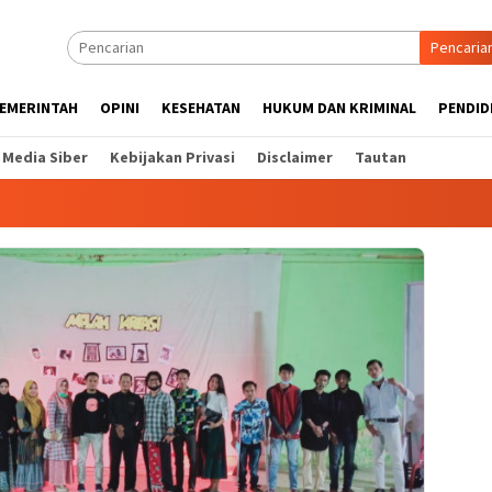
Pencaria
EMERINTAH
OPINI
KESEHATAN
HUKUM DAN KRIMINAL
PENDID
Media Siber
Kebijakan Privasi
Disclaimer
Tautan