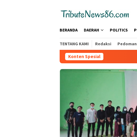
Loncat
tutup
ke
konten
BERANDA
DAERAH
POLITICS
P
TENTANG KAMI
Redaksi
Pedoman 
Konten Spesial