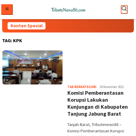
Loncat
ke
konten
Konten Spesial
TAG:
KPK
tribute
TAK BERKATEGORI
24 November 2021
Komisi Pemberantasan
Korupsi Lakukan
Kunjungan di Kabupaten
Tanjung Jabung Barat
Tanjab Barat, Tributenews86 –
Komisi Pemberantasan Korupsi