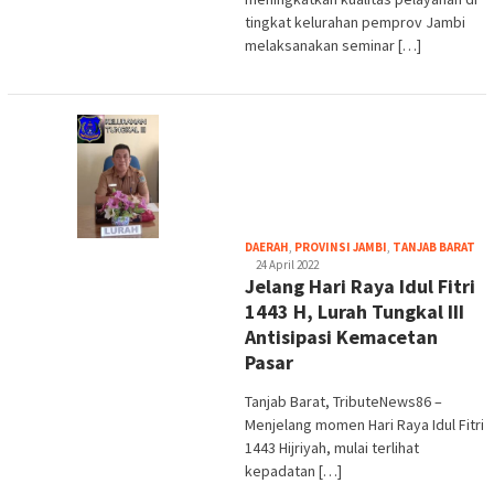
tingkat kelurahan pemprov Jambi
melaksanakan seminar […]
tri
DAERAH
,
PROVINSI JAMBI
,
TANJAB BARAT
24 April 2022
Jelang Hari Raya Idul Fitri
1443 H, Lurah Tungkal III
Antisipasi Kemacetan
Pasar
Tanjab Barat, TributeNews86 –
Menjelang momen Hari Raya Idul Fitri
1443 Hijriyah, mulai terlihat
kepadatan […]