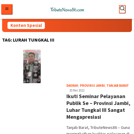
Loncat
ke
konten
Konten Spesial
TAG:
LURAH TUNGKAL III
tri
DAERAH
,
PROVINSI JAMBI
,
TANJAB BARAT
20 Mei 2022
Ikuti Seminar Pelayanan
Publik Se – Provinsi Jambi,
Luhar Tungkal III Sangat
Mengapresiasi
Tanjab Barat, TributeNews86 – Guna
meningkatkan kualitas pelayanan di