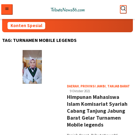
Loncat
ke
konten
Konten Spesial
TAG:
TURNAMEN MOBILE LEGENDS
tri
DAERAH
,
PROVINSI JAMBI
,
TANJAB BARAT
9 Oktober 2021
Himpunan Mahasiswa
Islam Komisariat Syariah
Cabang Tanjung Jabung
Barat Gelar Turnamen
Mobile legends