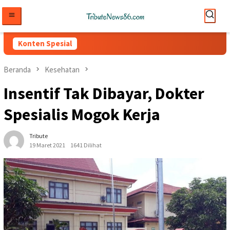
Loncat
ke
konten
Konten Spesial
Beranda
Kesehatan
Insentif Tak Dibayar, Dokter
Spesialis Mogok Kerja
Tribute
19 Maret 2021
1641 Dilihat