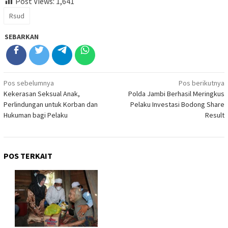
Post Views:
1,641
Rsud
SEBARKAN
Navigasi
Pos sebelumnya
Pos berikutnya
Kekerasan Seksual Anak,
Polda Jambi Berhasil Meringkus
pos
Perlindungan untuk Korban dan
Pelaku Investasi Bodong Share
Hukuman bagi Pelaku
Result
POS TERKAIT