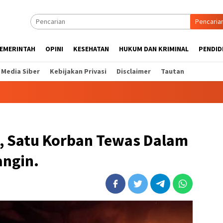
Pencaria
EMERINTAH
OPINI
KESEHATAN
HUKUM DAN KRIMINAL
PENDID
Media Siber
Kebijakan Privasi
Disclaimer
Tautan
!, Satu Korban Tewas Dalam
angin.