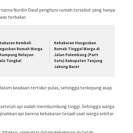
bernama Nurdin Daud penghuni rumah tersebut yang hanya
ewas terbakar.
bakaran Kembali
Kebakaran Hanguskan
nguskan Rumah Warga
Rumah Tinggal Warga di
 Kampung Nelayan
Jalan Palembang (Parit
ala Tungkal
Satu) Kabupaten Tanjung
Jabung Barat
 dalam keadaan tertidur pulas, sehingga terkepung asap
 setelah api sudah membumbung tinggi. Sehingga warga
inakkan api karena kebakaran terjadi saat warga sekitar
ditaksir, yang jelas dalam kebakaran ini telah