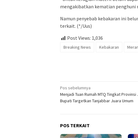
mengakibatkan kematian penghuni r
Namun penyebab kebakaran ini belum 
terkait. (*/Uus)
Post Views:
1,036
Breaking News
Kebakaran
Meran
Navigasi
Pos sebelumnya
Menjadi Tuan Rumah MTQ Tingkat Provinsi 
pos
Bupati Targetkan Tanjabbar Juara Umum
POS TERKAIT