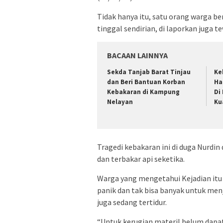
Tidak hanya itu, satu orang warga 
tinggal sendirian, di laporkan juga t
BACAAN LAINNYA
Sekda Tanjab Barat Tinjau
Ke
dan Beri Bantuan Korban
Ha
Kebakaran di Kampung
Di
Nelayan
Ku
Tragedi kebakaran ini di duga Nurdin
dan terbakar api seketika.
Warga yang mengetahui Kejadian itu
panik dan tak bisa banyak untuk menj
juga sedang tertidur.
“Untuk kerugian materil belum dapat 