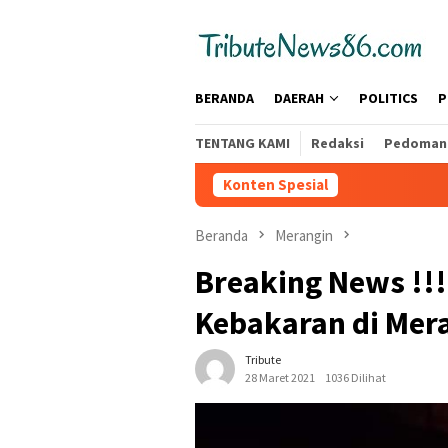
Loncat
tutup
ke
konten
BERANDA
DAERAH
POLITICS
P
TENTANG KAMI
Redaksi
Pedoman 
Konten Spesial
Beranda
Merangin
Breaking News !!
Kebakaran di Mer
Tribute
28 Maret 2021
1036 Dilihat