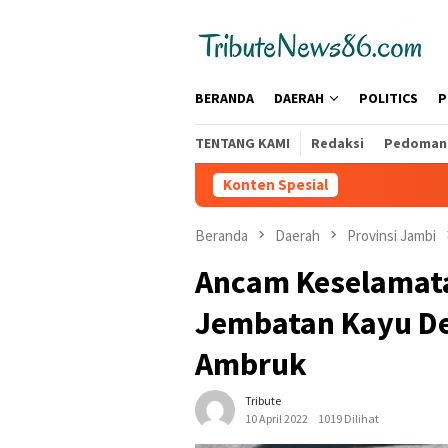
Loncat
tutup
ke
konten
BERANDA
DAERAH
POLITICS
P
TENTANG KAMI
Redaksi
Pedoman 
Konten Spesial
Beranda
Daerah
Provinsi Jambi
Ancam Keselamata
Jembatan Kayu De
Ambruk
Tribute
10 April 2022
1019 Dilihat