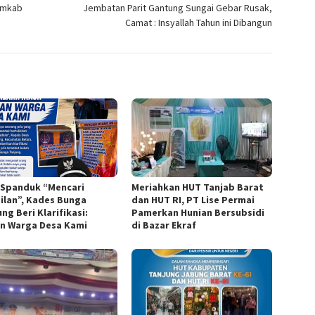
emkab
Jembatan Parit Gantung Sungai Gebar Rusak,
Camat : Insyallah Tahun ini Dibangun
l Spanduk “Mencari
Meriahkan HUT Tanjab Barat
ilan”, Kades Bunga
dan HUT RI, PT Lise Permai
ng Beri Klarifikasi:
Pamerkan Hunian Bersubsidi
n Warga Desa Kami
di Bazar Ekraf