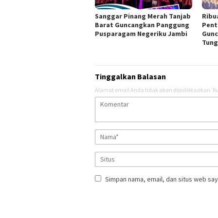
Sanggar Pinang Merah Tanjab
Ribu
Barat Guncangkan Panggung
Pent
Pusparagam Negeriku Jambi
Gunc
Tung
Tinggalkan Balasan
Alamat email Anda tidak akan dipublikasikan.
Ru
Simpan nama, email, dan situs web say