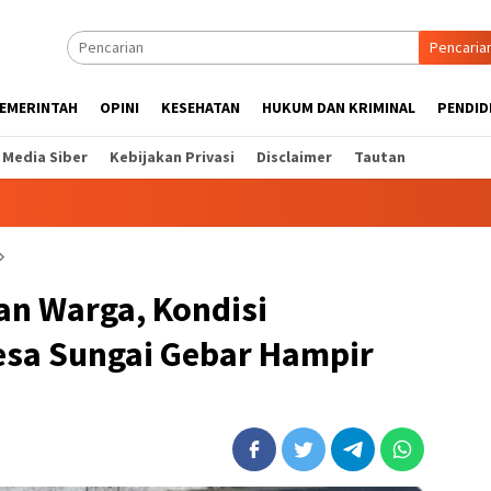
Pencaria
EMERINTAH
OPINI
KESEHATAN
HUKUM DAN KRIMINAL
PENDID
Media Siber
Kebijakan Privasi
Disclaimer
Tautan
n Warga, Kondisi
sa Sungai Gebar Hampir