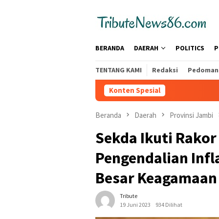
Loncat
tutup
ke
konten
BERANDA
DAERAH
POLITICS
P
TENTANG KAMI
Redaksi
Pedoman 
Konten Spesial
Beranda
Daerah
Provinsi Jambi
Sekda Ikuti Rako
Pengendalian Infl
Besar Keagamaan 
Tribute
19 Juni 2023
934 Dilihat