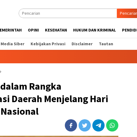
Pencaria
EMERINTAH
OPINI
KESEHATAN
HUKUM DAN KRIMINAL
PENDID
Media Siber
Kebijakan Privasi
Disclaimer
Tautan
r dalam Rangka
asi Daerah Menjelang Hari
Nasional