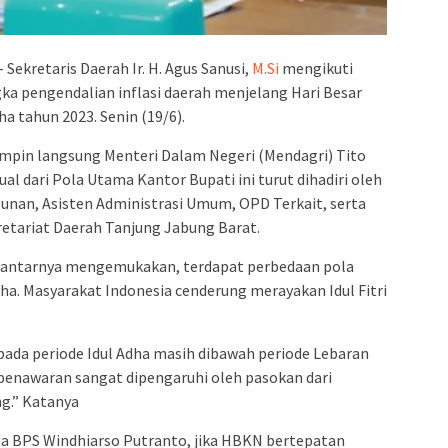
 Sekretaris Daerah Ir. H. Agus Sanusi,
M.Si
mengikuti
ka pengendalian inflasi daerah menjelang Hari Besar
 tahun 2023. Senin (19/6).
pimpin langsung Menteri Dalam Negeri (Mendagri) Tito
tual dari Pola Utama Kantor Bupati ini turut dihadiri oleh
nan, Asisten Administrasi Umum, OPD Terkait, serta
etariat Daerah Tanjung Jabung Barat.
gantarnya mengemukakan, terdapat perbedaan pola
Adha. Masyarakat Indonesia cenderung merayakan Idul Fitri
n pada periode Idul Adha masih dibawah periode Lebaran
isi penawaran sangat dipengaruhi oleh pasokan dari
g.” Katanya
ga BPS Windhiarso Putranto, jika HBKN bertepatan