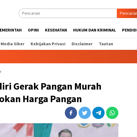
Pencaria
EMERINTAH
OPINI
KESEHATAN
HUKUM DAN KRIMINAL
PENDID
Media Siber
Kebijakan Privasi
Disclaimer
Tautan
iri Gerak Pangan Murah
asokan Harga Pangan