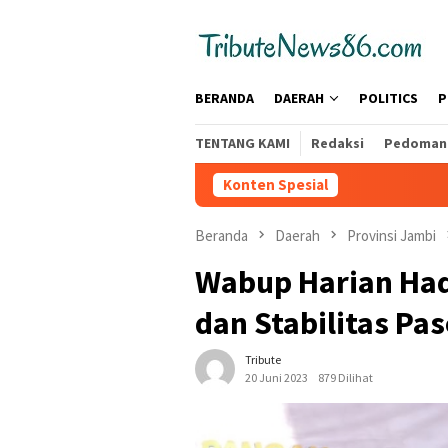
Loncat
tutup
ke
konten
BERANDA
DAERAH
POLITICS
P
TENTANG KAMI
Redaksi
Pedoman 
Konten Spesial
Beranda
Daerah
Provinsi Jambi
Wabup Harian Had
dan Stabilitas P
Tribute
20 Juni 2023
879 Dilihat