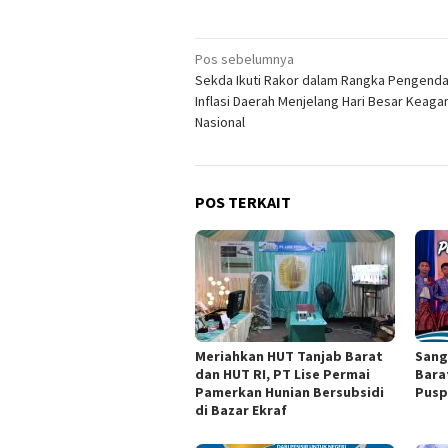
Navigasi
Pos sebelumnya
Sekda Ikuti Rakor dalam Rangka Pengenda
pos
Inflasi Daerah Menjelang Hari Besar Keag
Nasional
POS TERKAIT
Meriahkan HUT Tanjab Barat
Sang
dan HUT RI, PT Lise Permai
Bara
Pamerkan Hunian Bersubsidi
Pusp
di Bazar Ekraf