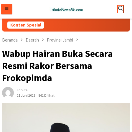
Loncat
ke
konten
Konten Spesial
Beranda
Daerah
Provinsi Jambi
Wabup Hairan Buka Secara
Resmi Rakor Bersama
Frokopimda
Tribute
21 Juni 2023
841 Dilihat