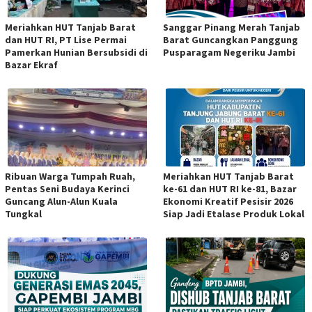
Meriahkan HUT Tanjab Barat
Sanggar Pinang Merah Tanjab
dan HUT RI, PT Lise Permai
Barat Guncangkan Panggung
Pamerkan Hunian Bersubsidi di
Pusparagam Negeriku Jambi
Bazar Ekraf
Ribuan Warga Tumpah Ruah,
Meriahkan HUT Tanjab Barat
Pentas Seni Budaya Kerinci
ke-61 dan HUT RI ke-81, Bazar
Guncang Alun-Alun Kuala
Ekonomi Kreatif Pesisir 2026
Tungkal
Siap Jadi Etalase Produk Lokal