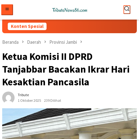
Loncat
ke
konten
Konten Spesial
Beranda
Daerah
Provinsi Jambi
Ketua Komisi II DPRD
Tanjabbar Bacakan Ikrar Hari
Kesaktian Pancasila
Tribute
1 Oktober 2025
239 Dilihat