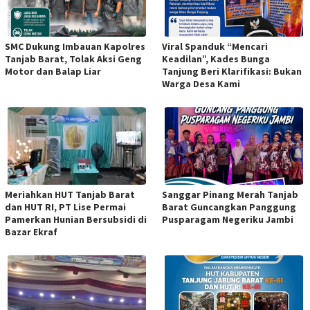
SMC Dukung Imbauan Kapolres
Viral Spanduk “Mencari
Tanjab Barat, Tolak Aksi Geng
Keadilan”, Kades Bunga
Motor dan Balap Liar
Tanjung Beri Klarifikasi: Bukan
Warga Desa Kami
Meriahkan HUT Tanjab Barat
Sanggar Pinang Merah Tanjab
dan HUT RI, PT Lise Permai
Barat Guncangkan Panggung
Pamerkan Hunian Bersubsidi di
Pusparagam Negeriku Jambi
Bazar Ekraf