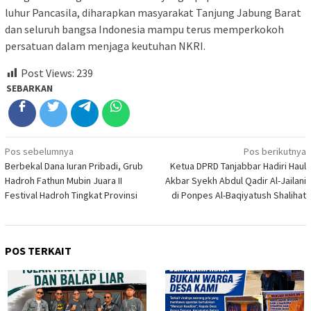
luhur Pancasila, diharapkan masyarakat Tanjung Jabung Barat
dan seluruh bangsa Indonesia mampu terus memperkokoh
persatuan dalam menjaga keutuhan NKRI.
Post Views:
239
SEBARKAN
Navigasi
Pos sebelumnya
Pos berikutnya
Berbekal Dana Iuran Pribadi, Grub
Ketua DPRD Tanjabbar Hadiri Haul
pos
Hadroh Fathun Mubin Juara II
Akbar Syekh Abdul Qadir Al-Jailani
Festival Hadroh Tingkat Provinsi
di Ponpes Al-Baqiyatush Shalihat
POS TERKAIT