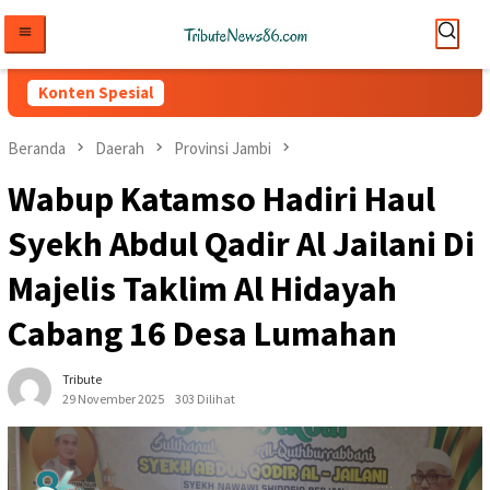
Loncat
ke
konten
Konten Spesial
Beranda
Daerah
Provinsi Jambi
Wabup Katamso Hadiri Haul
Syekh Abdul Qadir Al Jailani Di
Majelis Taklim Al Hidayah
Cabang 16 Desa Lumahan
Tribute
29 November 2025
303 Dilihat