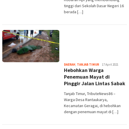
tinggi dari Sekolah Dasar Negeri 16
berada […]
tribute
DAERAH
,
TANJAB TIMUR
17 April 2021
Hebohkan Warga
Penemuan Mayat di
Pinggir Jalan Lintas Sabak
Tanjab Timur, TributeNews86 –
Warga Desa Rantaukarya,
Kecamatan Geragai, di hebohkan
dengan penemuan mayat di […]