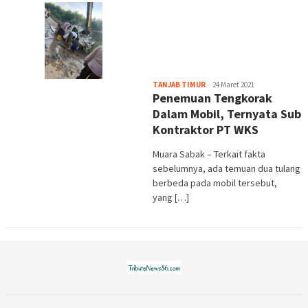
tribute
TANJAB TIMUR
24 Maret 2021
Penemuan Tengkorak
Dalam Mobil, Ternyata Sub
Kontraktor PT WKS
Muara Sabak – Terkait fakta
sebelumnya, ada temuan dua tulang
berbeda pada mobil tersebut,
yang […]