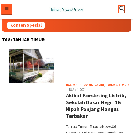
Loncat
ke
konten
Konten Spesial
TAG:
TANJAB TIMUR
tri
DAERAH
,
PROVINSI JAMBI
,
TANJAB TIMUR
18 April 2021
Akibat Korsleting Listrik,
Sekolah Dasar Negri 16
Nipah Panjang Hangus
Terbakar
Tanjab Timur, TributeNews86 –
Kobaran Api yang membumbung