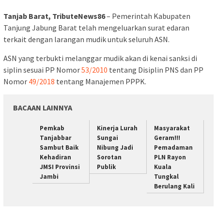
Tanjab Barat, TributeNews86
– Pemerintah Kabupaten
Tanjung Jabung Barat telah mengeluarkan surat edaran
terkait dengan larangan mudik untuk seluruh ASN.
ASN yang terbukti melanggar mudik akan di kenai sanksi di
siplin sesuai PP Nomor
53/2010
tentang Disiplin PNS dan PP
Nomor
49/2018
tentang Manajemen PPPK.
BACAAN LAINNYA
Pemkab
Kinerja Lurah
Masyarakat
Tanjabbar
Sungai
Geram!!!
Sambut Baik
Nibung Jadi
Pemadaman
Kehadiran
Sorotan
PLN Rayon
JMSI Provinsi
Publik
Kuala
Jambi
Tungkal
Berulang Kali