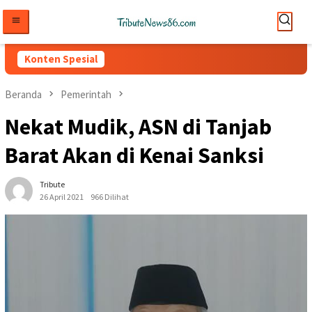
Loncat
ke
konten
Konten Spesial
Beranda
Pemerintah
Nekat Mudik, ASN di Tanjab
Barat Akan di Kenai Sanksi
Tribute
26 April 2021
966 Dilihat