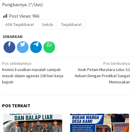
Pungkasnya. (*/Uus)
Post Views:
966
ASN Tanjabbarat
Sekda
Tanjabbarat
SEBARKAN
Navigasi
Pos sebelumnya
Pos berikutnya
Komisi II usulkan masalah sampah
Anak Petani Muratara Lulus S2
pos
masuk dalam agenda 100 hari kerja
Hukum Dengan Predikat Sangat
bupati
Memusakan
POS TERKAIT